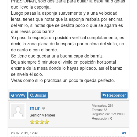
PRESIONAR, solo deslizarla para quitar la espuma o gotas
que lleve la esponja.
Luego pasas la esponja suavemente y a una velocidad
lenta, tienes que notar que la esponja resbala por encima
del vinilo, si notas que se desliza poco o que se agarra es
que llevas poco barniz.
Yo paso la esponja en posición vertical completamente, es
decir, la zona plana de la esponja por encima del vinilo, no
de canto o con el borde.
Se tiene que quedar una buena capa de barniz.
Deja siempre 5 minutos el vinilo en posición horizontal
encima de la mesa donde lo hayas aplicado, así el barniz
se nivela él solo.
Verás como si lo practicas un poco te queda perfecto.
WWW
Buscar
Responder
Mensajes: 261
mur
Temas: 68
Registro en: Oct 2009
Senior Member
Reputación:
0
23-07-2019, 12:48
#9