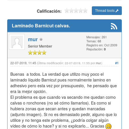
Calificación:
Thread tools
Laminado Barnicut calvas.
Mensajes: 261
mur
Temas: 68
Registro en: Oct 2009
Senior Member
Reputación:
0
22-07-2019, 11:45
#1
(Última modificación: 22-07-2019, 11:55 por
mur
.)
Buenas a todos. La verdad que utilizo muy poco el
laminado líquido Barnicut pues normalmente lamino en
adhesivo pero esta vez por presupuesto, he pensado que
era la mejor opción.
El problema es que cuando va secando me quedan como
calvas o ronchones (no sé cómo llamarlos). Es como si
hubiera zonas que secan antes y quedan marcadas
(adjunto imagen). Si no es demasiado pedir, alguno que lo
utilice y no tenga este problema, ¿podría colgar algún
vídeo de cómo lo hace? y si no explicarlo... Gracias