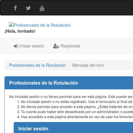
¡Hola, Invitado!
Iniciar sesión
Regístrate
Profesionales de la Rotulación
Mensaje del foro
Profesionales de la Rotulación
No iniciaste sesión o no tienes permiso para ver esta página. Esto puede ser
No iniciaste sesión o no estás registrado. Usa el formulario al final de
No tienes permiso para acceder a esta página. ¿Estás tratando de entra
Tu cuenta pudo haber sido desactivada por un administrador, o pued
Has accedido a esta página directamente en vez de usar los formula
Iniciar sesión