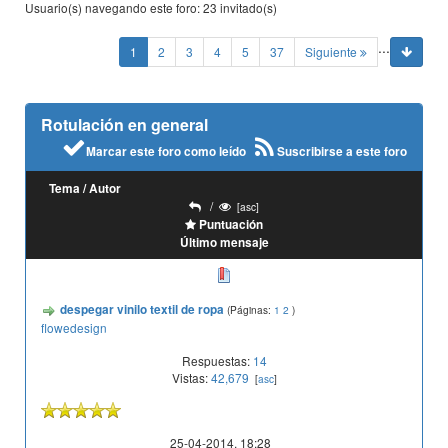
Usuario(s) navegando este foro: 23 invitado(s)
...
(current)
1
2
3
4
5
37
Siguiente
Rotulación en general
Marcar este foro como leído
Suscribirse a este foro
Tema
/
Autor
/
[
asc
]
Puntuación
Último mensaje
despegar vinilo textil de ropa
(Páginas:
1
2
)
flowedesign
Respuestas:
14
Vistas:
42,679
[
asc
]
25-04-2014, 18:28