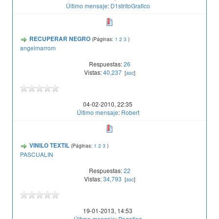
Último mensaje
:
D1stritoGrafico
RECUPERAR NEGRO
(Páginas:
1
2
3
)
angelmarrom
Respuestas:
26
Vistas:
40,237
[
asc
]
04-02-2010, 22:35
Último mensaje
:
Robert
VINILO TEXTIL
(Páginas:
1
2
3
)
PASCUALIN
Respuestas:
22
Vistas:
34,793
[
asc
]
19-01-2013, 14:53
Último mensaje
:
Pegatina