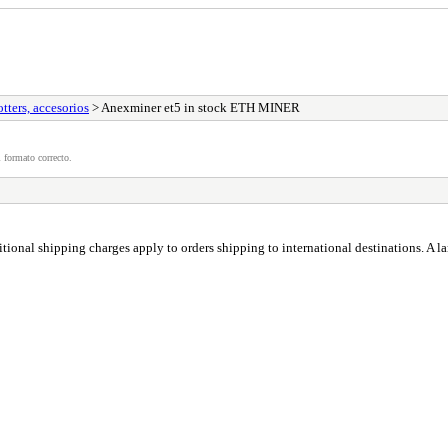
tters, accesorios
> Anexminer et5 in stock ETH MINER
 formato correcto.
ional shipping charges apply to orders shipping to international destinations. A l