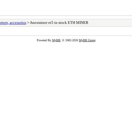
tters, accesorios
> Anexminer et5 in stock ETH MINER
Powered By
MyBB
, © 2002-2026
MyBB Group