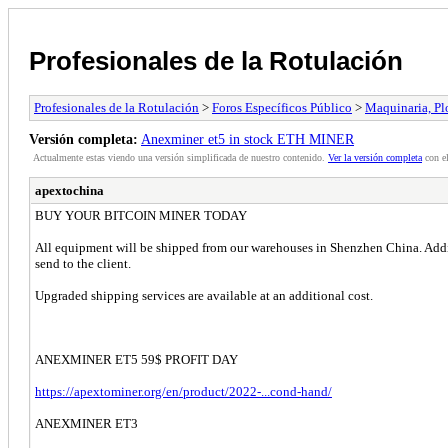
Profesionales de la Rotulación
Profesionales de la Rotulación
>
Foros Específicos Público
>
Maquinaria, Plo
Versión completa:
Anexminer et5 in stock ETH MINER
Actualmente estas viendo una versión simplificada de nuestro contenido.
Ver la versión completa
con el
apextochina
BUY YOUR BITCOIN MINER TODAY
All equipment will be shipped from our warehouses in Shenzhen China. Addit
send to the client.
Upgraded shipping services are available at an additional cost.
ANEXMINER ET5 59$ PROFIT DAY
https://apextominer.org/en/product/2022-...cond-hand/
ANEXMINER ET3